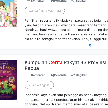
Komentar
Penanda
Bagikan
Wanda Amyra Mayshara
Pemilihan reporter cilik diadakan pada setiap bulanny
yang terpilih akan mewawancarai seseorang tentang 
Nantinya, hasil wawancara akan dimuat di mading dan
memang bercita-cita menjadi seorang reporter. Makan
dia terpilih sebagai reporter sekolah. Tapi, tunggu du
Kumpulan
Cerita
Rakyat 33 Provinsi 
Papua
Komentar
Penanda
Bagikan
Yustitia Angelia
Indonesia kaya akan stra peninggalan nenek moyang 
pengantar tidur dan pembelajaran hikmah akan kehi
dongeng. Setiap daerah mempunyai latar belakang 