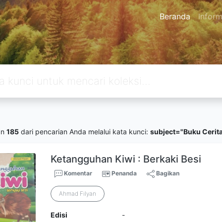
Beranda
Inform
an
185
dari pencarian Anda melalui kata kunci:
subject="Buku Cerit
Ketangguhan Kiwi : Berkaki Besi
Komentar
Penanda
Bagikan
Ahmad Filyan
Edisi
-