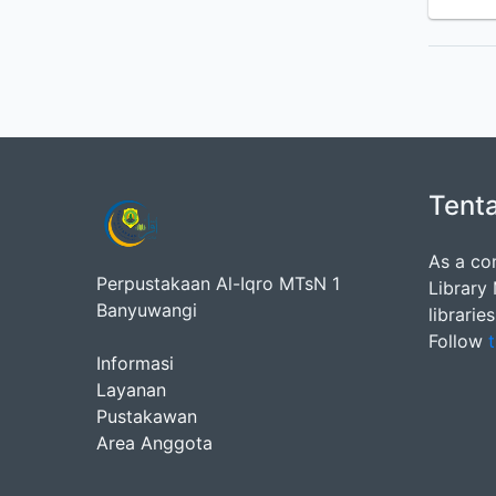
Tent
As a co
Perpustakaan Al-Iqro MTsN 1
Library
Banyuwangi
librarie
Follow
t
Informasi
Layanan
Pustakawan
Area Anggota