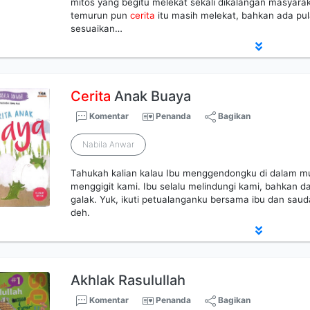
mitos yang begitu melekat sekali dikalangan masyara
temurun pun
cerita
itu masih melekat, bahkan ada pu
sesuaikan…
Cerita
Anak Buaya
Komentar
Penanda
Bagikan
Nabila Anwar
Tahukah kalian kalau Ibu menggendongku di dalam mu
menggigit kami. Ibu selalu melindungi kami, bahkan 
galak. Yuk, ikuti petualanganku bersama ibu dan saud
deh.
Akhlak Rasulullah
Komentar
Penanda
Bagikan