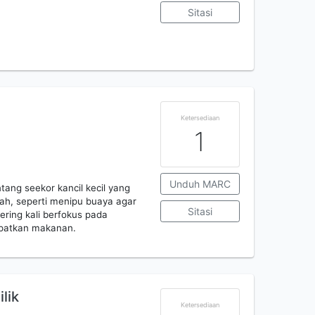
Sitasi
Ketersediaan
1
Unduh MARC
tang seekor kancil kecil yang
h, seperti menipu buaya agar
Sitasi
sering kali berfokus pada
apatkan makanan.
ilik
Ketersediaan