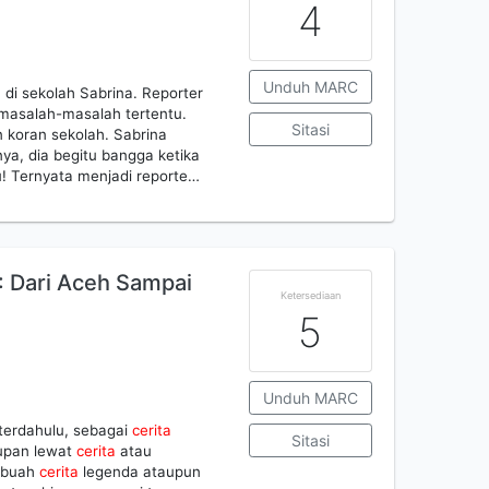
4
Unduh MARC
a di sekolah Sabrina. Reporter
masalah-masalah tertentu.
Sitasi
 koran sekolah. Sabrina
ya, dia begitu bangga ketika
lu! Ternyata menjadi reporte…
: Dari Aceh Sampai
Ketersediaan
5
Unduh MARC
terdahulu, sebagai
cerita
Sitasi
dupan lewat
cerita
atau
sebuah
cerita
legenda ataupun