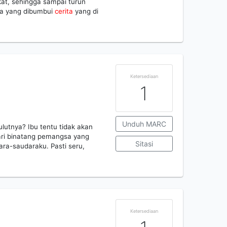
kat, sehingga sampai turun
la yang dibumbui
cerita
yang di
Ketersediaan
1
Unduh MARC
lutnya? Ibu tentu tidak akan
dari binatang pemangsa yang
Sitasi
ara-saudaraku. Pasti seru,
Ketersediaan