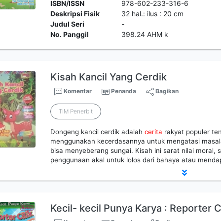
ISBN/ISSN
978-602-233-316-6
Deskripsi Fisik
32 hal.: ilus : 20 cm
Judul Seri
-
No. Panggil
398.24 AHM k
Kisah Kancil Yang Cerdik
Komentar
Penanda
Bagikan
TIM Penerbit
Dongeng kancil cerdik adalah
cerita
rakyat populer ten
menggunakan kecerdasannya untuk mengatasi masala
bisa menyeberang sungai. Kisah ini sarat nilai moral, 
penggunaan akal untuk lolos dari bahaya atau mend
Kecil- kecil Punya Karya : Reporter C