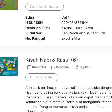
Zainal Abidin Soedjari
Edisi
Cet 1
ISBN/ISSN
979-26-8856-X
Deskripsi Fisik
64 hal.; ilus.; 18 cm
Judul Seri
Seri Panduan "SQ" for Kids
No. Panggil
2X5.1 ZAI a
Kisah Nabi & Rasul (6)
Komentar
Penanda
Bagikan
Abu Afifah Ar-Raji
Adik-adik tercinta, tentunya kalian semua suka dengan 
kisah yang paling baik buat kalian, yakni kisah para n
mengetahui kisah mereka, kita akan dapat mengambil 
kemuliaan hidup mereka, serta bisa mengambil teladan
mereka. Dengan membaca kisah perjalanan hidup mer
hiburan bag…