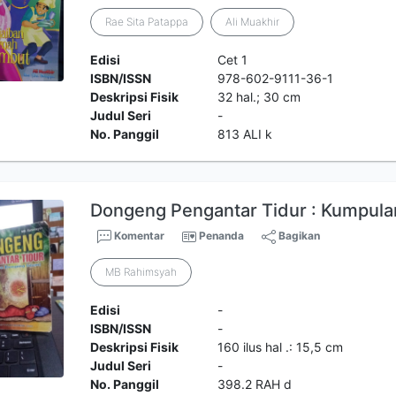
Rae Sita Patappa
Ali Muakhir
Edisi
Cet 1
ISBN/ISSN
978-602-9111-36-1
Deskripsi Fisik
32 hal.; 30 cm
Judul Seri
-
No. Panggil
813 ALI k
Dongeng Pengantar Tidur : Kumpula
Komentar
Penanda
Bagikan
MB Rahimsyah
Edisi
-
ISBN/ISSN
-
Deskripsi Fisik
160 ilus hal .: 15,5 cm
Judul Seri
-
No. Panggil
398.2 RAH d