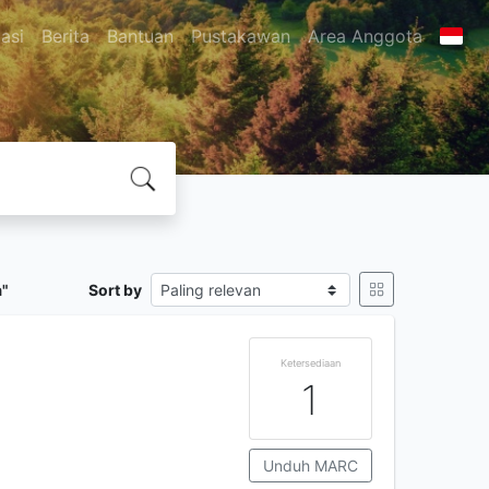
asi
Berita
Bantuan
Pustakawan
Area Anggota
a"
Sort by
Ketersediaan
1
Unduh MARC