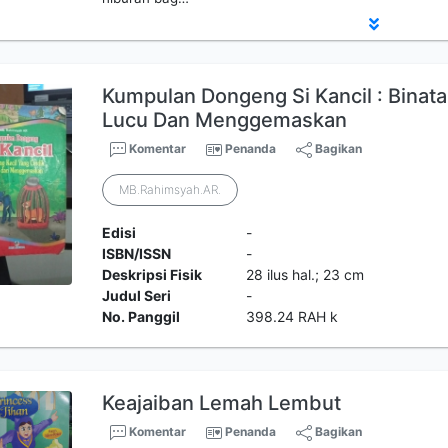
Kumpulan Dongeng Si Kancil : Binata
Lucu Dan Menggemaskan
Komentar
Penanda
Bagikan
MB.Rahimsyah.AR.
Edisi
-
ISBN/ISSN
-
Deskripsi Fisik
28 ilus hal.; 23 cm
Judul Seri
-
No. Panggil
398.24 RAH k
Keajaiban Lemah Lembut
Komentar
Penanda
Bagikan