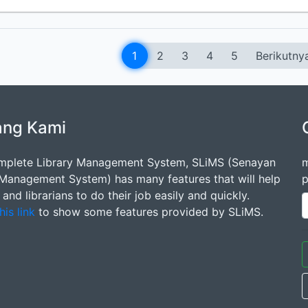
1
2
3
4
5
Berikutny
ang Kami
mplete Library Management System, SLiMS (Senayan
m
 Management System) has many features that will help
p
s and librarians to do their job easily and quickly.
his link
to show some features provided by SLiMS.