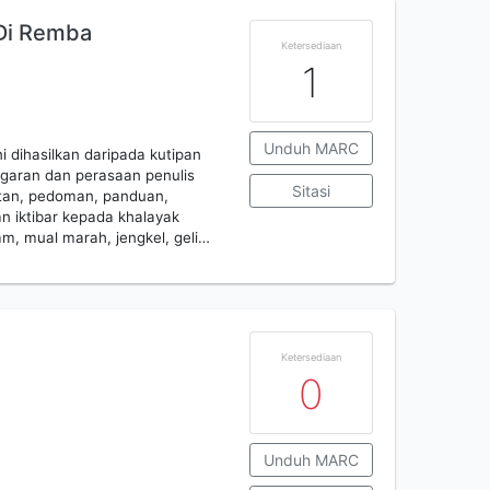
 Di Remba
Ketersediaan
1
Unduh MARC
i dihasilkan daripada kutipan
ngaran dan perasaan penulis
Sitasi
kutan, pedoman, panduan,
n iktibar kepada khalayak
am, mual marah, jengkel, geli…
Ketersediaan
0
Unduh MARC