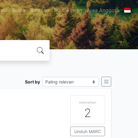
asi
Berita
Bantuan
Pustakawan
Area Anggota
Sort by
Ketersediaan
2
Unduh MARC