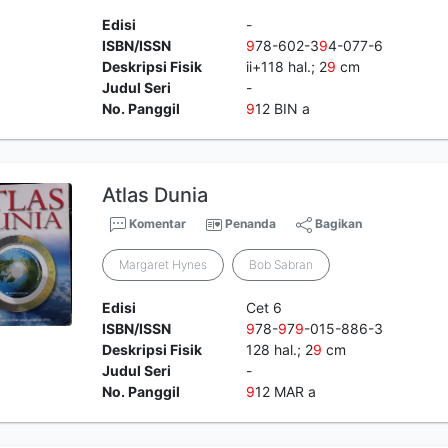
Edisi
-
ISBN/ISSN
9
78-602-3
9
4-077-6
Deskripsi Fisik
ii+118 hal.; 2
9
cm
Judul Seri
-
No. Panggil
9
12 BIN a
Atlas Dunia
Komentar
Penanda
Bagikan
Margaret Hynes
Bob Sabran
Edisi
Cet 6
ISBN/ISSN
9
78-
9
7
9
-015-886-3
Deskripsi Fisik
128 hal.; 2
9
cm
Judul Seri
-
No. Panggil
9
12 MAR a