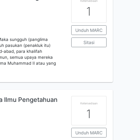
Ketersediaan
1
Unduh MARC
 Maka sungguh (panglima
Sitasi
uh pasukan (penakluk itu)
-abad, para khalifah
amun, semua upaya mereka
nama Muhammad Il atau yang
a Ilmu Pengetahuan
Ketersediaan
1
Unduh MARC