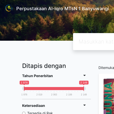
Perpustakaan Al-Iqro MTsN 1 Banyuwangi
Ditapis dengan
Ditemuk
Tahun Penerbitan
1 976
2 149
1 976
2 019
2 063
2 106
2 149
Ketersediaan
Tersedia di Rak