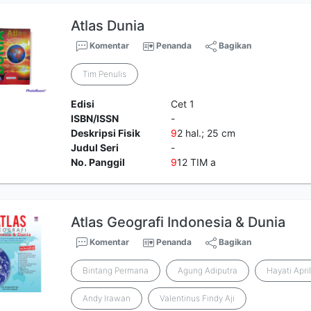
Atlas Dunia
Komentar
Penanda
Bagikan
Tim Penulis
Edisi
Cet 1
ISBN/ISSN
-
Deskripsi Fisik
9
2 hal.; 25 cm
Judul Seri
-
No. Panggil
9
12 TIM a
Atlas Geografi Indonesia & Dunia
Komentar
Penanda
Bagikan
Bintang Permana
Agung Adiputra
Hayati Apri
Andy Irawan
Valentinus Findy Aji