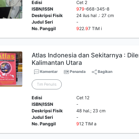
Edisi
Cet 2
ISBN/ISSN
9
7
9
-668-345-8
Deskripsi Fisik
24 ilus hal .: 27 cm
Judul Seri
-
No. Panggil
9
22.
9
7 TIM i
Atlas Indonesia dan Sekitarnya : Dil
Kalimantan Utara
Komentar
Penanda
Bagikan
Tim Penulis
Edisi
Cet 12
ISBN/ISSN
-
Deskripsi Fisik
48 hal.; 23 cm
Judul Seri
-
No. Panggil
9
12 TIM a