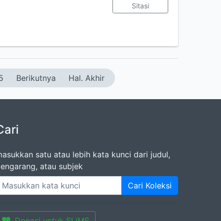
Sitasi
5
Berikutnya
Hal. Akhir
Cari
asukkan satu atau lebih kata kunci dari judul,
engarang, atau subjek
Cari Koleksi
Donasi untuk SLiMS