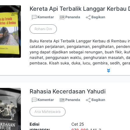
Kereta Api Terbalik Langgar Kerbau
Komentar
Penanda
Bagikan
Rohani Din
Buku Kereta Api Terbalik Langgar Kerbau di Rembau in
catatan perjalanan, pengalaman, penglihatan, pende
yang dapat dijadikan sebagai renungan, buah fikir, i
nasihat, penggunaan waktu, penghuraian masalah, da
pembaca. Kisah suka, duka, lucu, gembira, sedih, ger
Rahasia Kecerdasan Yahudi
Komentar
Penanda
Bagikan
Aria Maheswara
Edisi
Cet 25