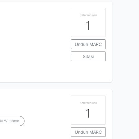
Ketersediaan
1
Unduh MARC
Sitasi
Ketersediaan
1
lia Wirahma
Unduh MARC