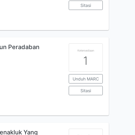
Sitasi
gun Peradaban
Ketersediaan
1
Unduh MARC
Sitasi
Penakluk Yang