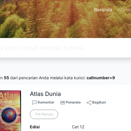
Beranda
Inform
an
55
dari pencarian Anda melalui kata kunci:
callnumber=9
Atlas Dunia
Komentar
Penanda
Bagikan
Tim Penulis
Edisi
Cet 12