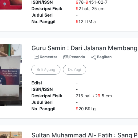
ISBN/ISSN
9
78-
9
451-02-7
Deskripsi Fisik
9
2 hal.; 25 cm
Judul Seri
-
No. Panggil
9
12 TIM a
Guru Samin : Dari Jalanan Memban
Komentar
Penanda
Bagikan
Brili Agung
Ds Yogi
Edisi
-
ISBN/ISSN
-
Deskripsi Fisik
215 hal .: 2
9
,5 cm
Judul Seri
-
No. Panggil
9
20 BRI g
Sultan Muhammad Al- Fatih : Sang 