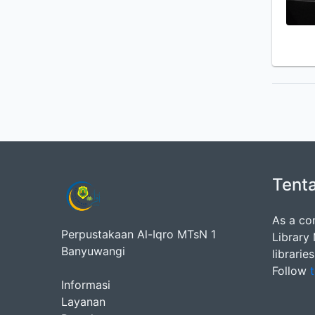
Tent
As a co
Perpustakaan Al-Iqro MTsN 1
Library
Banyuwangi
librarie
Follow
t
Informasi
Layanan