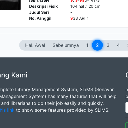
ISBN/ISSN
9
7
9
-
9
9
0-141-3
Deskripsi Fisik
164 hal .: 20 cm
Judul Seri
-
No. Panggil
9
33 ARI r
Hal. Awal
Sebelumnya
1
2
3
4
ang Kami
mplete Library Management System, SLiMS (Senayan
m
 Management System) has many features that will help
p
s and librarians to do their job easily and quickly.
his link
to show some features provided by SLiMS.