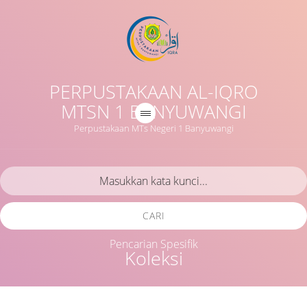
PERPUSTAKAAN AL-IQRO
MTSN 1 BANYUWANGI
Perpustakaan MTs Negeri 1 Banyuwangi
CARI
Pencarian Spesifik
Koleksi