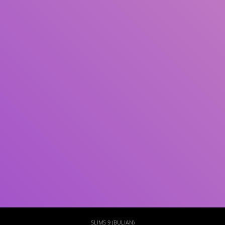
Subjek
ISBN/ISSN
Tipe Koleksi
Lokasi
GMD
Cari
SLIMS 9 (BULIAN)