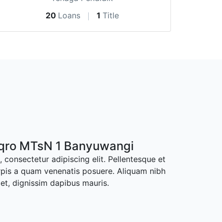
20
Loans
1
Title
Iqro MTsN 1 Banyuwangi
 consectetur adipiscing elit. Pellentesque et
rpis a quam venenatis posuere. Aliquam nibh
met, dignissim dapibus mauris.