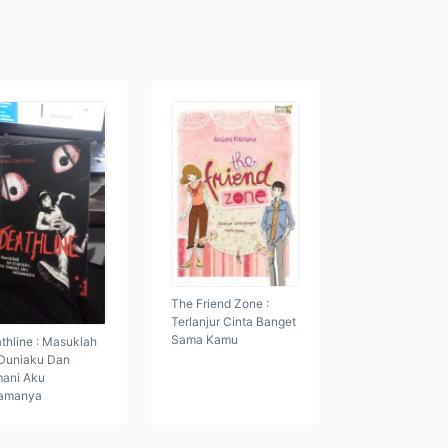
The Friend Zone :
Terlanjur Cinta Banget
Sama Kamu
thline : Masuklah
Duniaku Dan
ani Aku
amanya