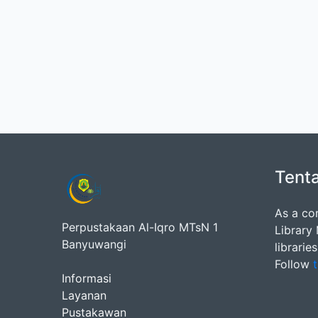
Tent
As a co
Perpustakaan Al-Iqro MTsN 1
Library
Banyuwangi
librarie
Follow
t
Informasi
Layanan
Pustakawan