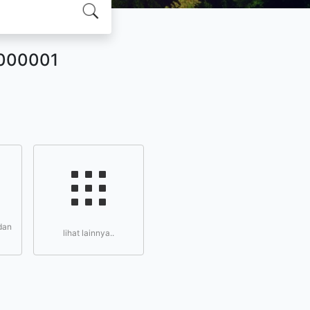
2000001
dan
lihat lainnya..