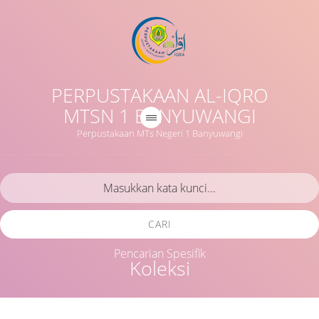
PERPUSTAKAAN AL-IQRO
MTSN 1 BANYUWANGI
Perpustakaan MTs Negeri 1 Banyuwangi
CARI
Pencarian Spesifik
Koleksi