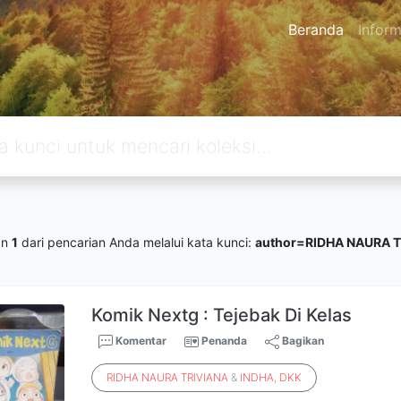
Beranda
Inform
an
1
dari pencarian Anda melalui kata kunci:
author=RIDHA NAURA T
Komik Nextg : Tejebak Di Kelas
Komentar
Penanda
Bagikan
RIDHA
NAURA
TRIVIANA
&
INDHA
,
DKK