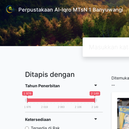
Perpustakaan Al-Iqro MTsN 1 Banyuwangi
Ditapis dengan
Ditemuk
...
Tahun Penerbitan
1 976
2 149
1 976
2 019
2 063
2 106
2 149
Ketersediaan
Tersedia di Rak