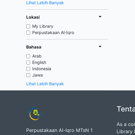
Lihat Lebih Banyak
Lokasi
My Library
Perpustakaan Al-Iqro
Bahasa
Arab
English
Indonesia
Jawa
Lihat Lebih Banyak
Tent
As a co
Perpustakaan Al-Iqro MTsN 1
Library