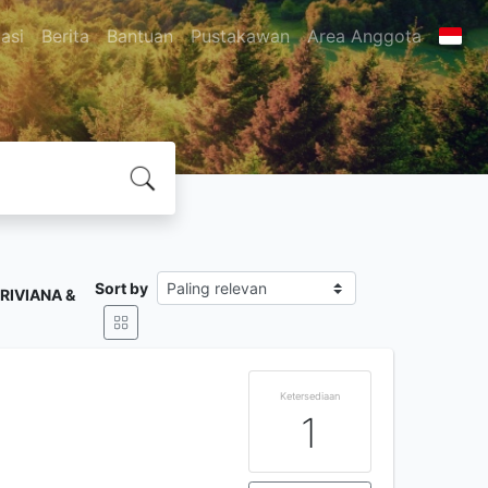
asi
Berita
Bantuan
Pustakawan
Area Anggota
Sort by
RIVIANA &
Ketersediaan
1