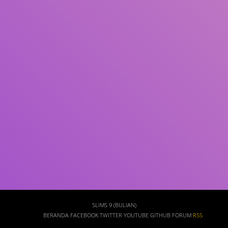
Subjek
ISBN/ISSN
Tipe Koleksi
Lokasi
GMD
Cari
SLIMS 9 (BULIAN)
BERANDA
FACEBOOK
TWITTER
YOUTUBE
GITHUB
FORUM
RSS