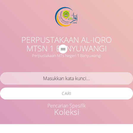
PERPUSTAKAAN AL-IQRO
MTSN 1 BANYUWANGI
Perpustakaan MTs Negeri 1 Banyuwangi
CARI
Pencarian Spesifik
Koleksi